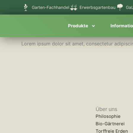
Zum
Garten-Fachhandel
Erwerbsgartenbau
GaL
Inhalt
springen
Produkte
Informati
Lorem ipsum dolor sit amet, consectetur adipiscing 
Über uns
Philosophie
Bio-Gärtnerei
Torffreie Erden