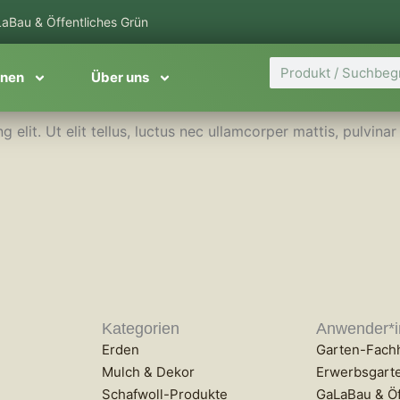
aBau & Öffentliches Grün
Suche
onen
Über uns
elit. Ut elit tellus, luctus nec ullamcorper mattis, pulvinar
Kategorien
Anwender*
Erden
Garten-Fach
Mulch & Dekor
Erwerbsgart
Schafwoll-Produkte
GaLaBau & Öf