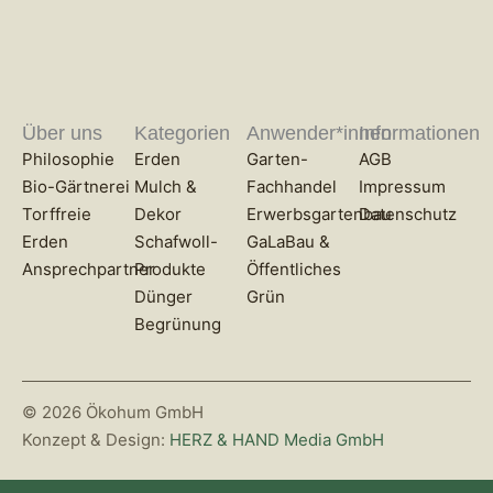
Über uns
Kategorien
Anwender*innen
Informationen
Philosophie
Erden
Garten-
AGB
Bio-Gärtnerei
Mulch &
Fachhandel
Impressum
Torffreie
Dekor
Erwerbsgartenbau
Datenschutz
Erden
Schafwoll-
GaLaBau &
Ansprechpartner
Produkte
Öffentliches
Dünger
Grün
Begrünung
© 2026 Ökohum GmbH
Konzept & Design:
HERZ & HAND Media GmbH