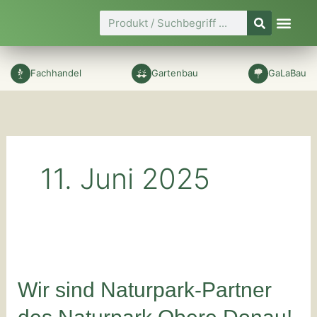
Zum
Suche
Inhalt
springen
Fachhandel
Gartenbau
GaLaBau
11. Juni 2025
Wir
sind
Naturpark-
Wir sind Naturpark-Partner
Partner