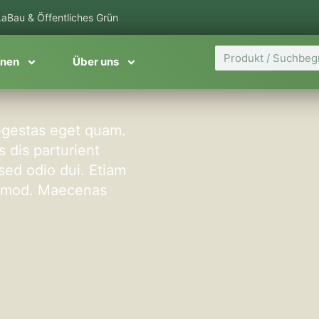
aBau & Öffentliches Grün
Suche
onen
Über uns
, egestas eget quam.
 dis parturient
sed odio dui. Etiam
ismod. Maecenas