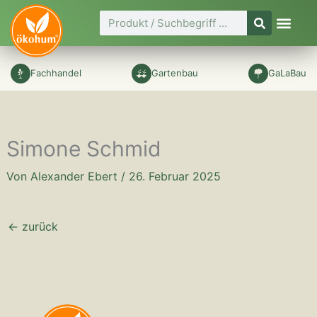
Zum
Suche
Inhalt
springen
Fachhandel
Gartenbau
GaLaBau
Simone Schmid
Von
Alexander Ebert
/
26. Februar 2025
←
zurück