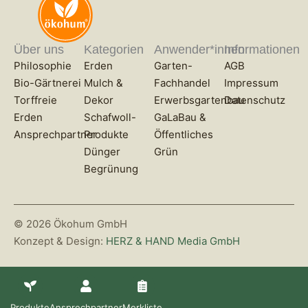
Über uns
Kategorien
Anwender*innen
Informationen
Philosophie
Erden
Garten-
AGB
Bio-Gärtnerei
Mulch &
Fachhandel
Impressum
Torffreie
Dekor
Erwerbsgartenbau
Datenschutz
Erden
Schafwoll-
GaLaBau &
Ansprechpartner
Produkte
Öffentliches
Dünger
Grün
Begrünung
© 2026 Ökohum GmbH
Konzept & Design:
HERZ & HAND Media GmbH
Produkte
Ansprechpartner
Merkliste