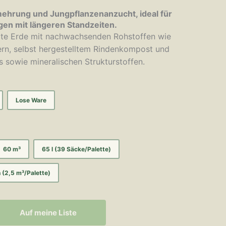
mehrung und Jungpflanzenanzucht, ideal für
en mit längeren Standzeiten.
rte Erde mit nachwachsenden Rohstoffen wie
ern, selbst hergestelltem Rindenkompost und
 sowie mineralischen Strukturstoffen.
Lose Ware
60 m³
65 l (39 Säcke/Palette)
 (2,5 m³/Palette)
Auf meine Liste