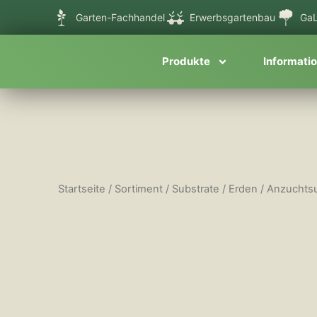
Zum
Garten-Fachhandel
Erwerbsgartenbau
GaL
Inhalt
springen
Produkte
Informati
Startseite
/
Sortiment
/
Substrate / Erden
/
Anzuchtsu