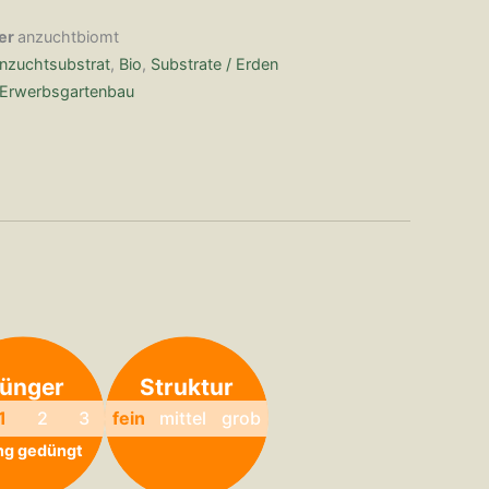
er
anzuchtbiomt
nzuchtsubstrat
,
Bio
,
Substrate / Erden
Erwerbsgartenbau
ünger
Struktur
1
2
3
fein
mittel
grob
ng gedüngt