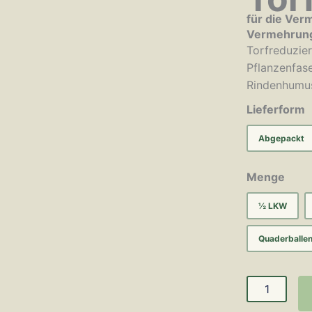
für die Ver
Vermehrung
Torfreduzie
Pflanzenfas
Rindenhumus
Lieferform
Abgepackt
Menge
½ LKW
Quaderballen