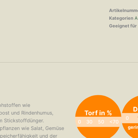
Artikelnumm
Kategorien
A
Geeignet für
ohstoffen wie
D
Torf in %
mpost und Rindenhumus,
0
m Stickstoffdünger.
0
30
50
<70
geri
zpflanzen wie Salat, Gemüse
speicherfähigkeit und der