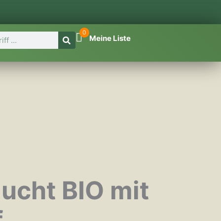
0
Meine Liste
ucht BIO mit
f