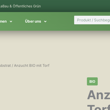
aBau & Öffentliches Grün
Suche
onen
Über uns
bstrat
/ Anzucht BIO mit Torf
BIO
Anz
Tor