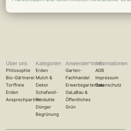
Über uns
Kategorien
Anwender*innen
Informationen
Philosophie
Erden
Garten-
AGB
Bio-Gärtnerei
Mulch &
Fachhandel
Impressum
Torffreie
Dekor
Erwerbsgartenbau
Datenschutz
Erden
Schafwoll-
GaLaBau &
Ansprechpartner
Produkte
Öffentliches
Dünger
Grün
Begrünung