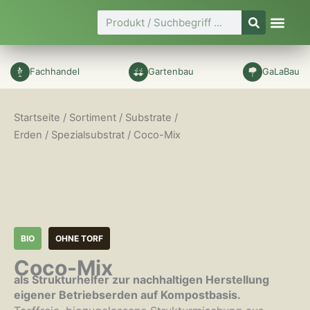
Zum
Suche
Inhalt
springen
Fachhandel
Gartenbau
GaLaBau
Startseite
/
Sortiment
/
Substrate /
Erden
/
Spezialsubstrat
/ Coco-Mix
BIO
OHNE TORF
Coco-Mix
als Strukturhelfer zur nachhaltigen Herstellung
eigener Betriebserden auf Kompostbasis.