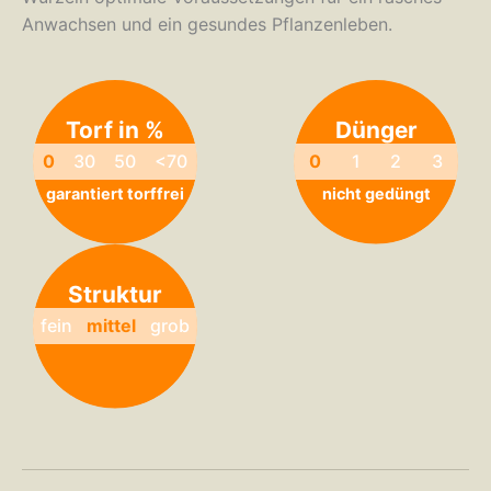
Anwachsen und ein gesundes Pflanzenleben.
Torf in %
Dünger
0
30
50
<70
0
1
2
3
garantiert torffrei
nicht gedüngt
Struktur
fein
mittel
grob