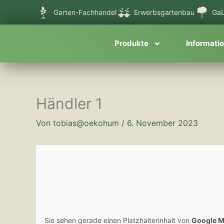
Zum
Garten-Fachhandel
Erwerbsgartenbau
GaL
Inhalt
springen
Produkte
Informati
Händler 1
Von
tobias@oekohum
/
6. November 2023
Sie sehen gerade einen Platzhalterinhalt von
Google 