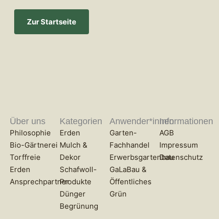
Zur Startseite
Über uns
Kategorien
Anwender*innen
Informationen
Philosophie
Erden
Garten-
AGB
Bio-Gärtnerei
Mulch &
Fachhandel
Impressum
Torffreie
Dekor
Erwerbsgartenbau
Datenschutz
Erden
Schafwoll-
GaLaBau &
Ansprechpartner
Produkte
Öffentliches
Dünger
Grün
Begrünung