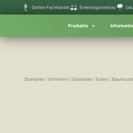
Zum
Garten-Fachhandel
Erwerbsgartenbau
GaL
Inhalt
springen
Produkte
Informati
Startseite
/
Sortiment
/
Substrate / Erden
/ Baumsubst