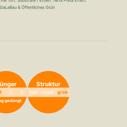
hne Torf
,
Substrate / Erden
,
Terra Preta Effect
GaLaBau & Öffentliches Grün
ünger
Struktur
1
2
3
fein
mittel
grob
ng gedüngt