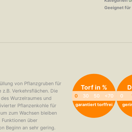
Kategorien
o
Geeignet für
üllung von Pflanzgruben für
Torf in %
D
z.B. Verkehrsflächen. Die
0
30
50
<70
0
ur des Wurzelraumes und
garantiert torffrei
geri
ierter Pflanzenkohle für
Raum zum Wachsen bleiben
n Funktionen über
on Beginn an sehr gering.