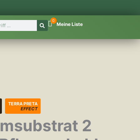
0
Meine Liste
TERRA PRETA
EFFECT
msubstrat 2