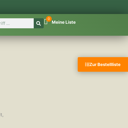
0
Meine Liste
Zur Bestellliste
t,