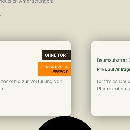
ividuellen Anforderungen!
r
OHNE TORF
Baumsubstrat 2
TERRA PRETA
Preis auf Anfrag
EFFECT
anzenkohle zur Verfüllung von
torffreies Daue
n.
Pflanzgruben a