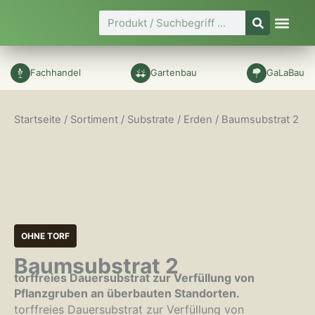
Zum
Suche
Inhalt
springen
Fachhandel
Gartenbau
GaLaBau
Startseite
/
Sortiment
/
Substrate / Erden
/ Baumsubstrat 2
OHNE TORF
Baumsubstrat 2
torffreies Dauersubstrat zur Verfüllung von
Pflanzgruben an überbauten Standorten.
torffreies Dauersubstrat zur Verfüllung von