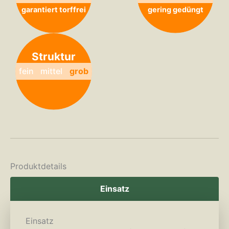
garantiert torffrei
gering gedüngt
Struktur
fein
mittel
grob
Produktdetails
Einsatz
Einsatz