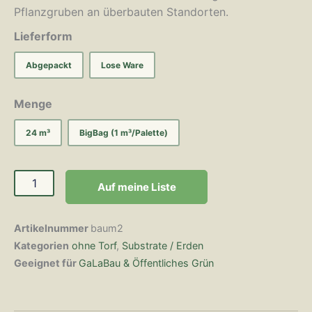
Pflanzgruben an überbauten Standorten.
Lieferform
Abgepackt
Lose Ware
Menge
24 m³
BigBag (1 m³/Palette)
Auf meine Liste
Artikelnummer
baum2
Kategorien
ohne Torf
,
Substrate / Erden
Geeignet für
GaLaBau & Öffentliches Grün