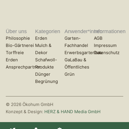
Über uns
Kategorien
Anwender*innen
Informationen
Philosophie
Erden
Garten-
AGB
Bio-Gärtnerei
Mulch &
Fachhandel
Impressum
Torffreie
Dekor
Erwerbsgartenbau
Datenschutz
Erden
Schafwoll-
GaLaBau &
Ansprechpartner
Produkte
Öffentliches
Dünger
Grün
Begrünung
© 2026 Ökohum GmbH
Konzept & Design:
HERZ & HAND Media GmbH