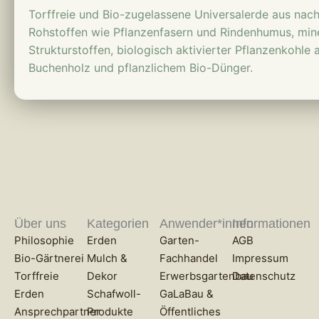
Torffreie und Bio-zugelassene Universalerde aus na
Rohstoffen wie Pflanzenfasern und Rindenhumus, min
Strukturstoffen, biologisch aktivierter Pflanzenkohle
Buchenholz und pflanzlichem Bio-Dünger.
Über uns
Kategorien
Anwender*innen
Informationen
Philosophie
Erden
Garten-
AGB
Bio-Gärtnerei
Mulch &
Fachhandel
Impressum
Torffreie
Dekor
Erwerbsgartenbau
Datenschutz
Erden
Schafwoll-
GaLaBau &
Ansprechpartner
Produkte
Öffentliches