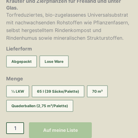
Kräuter und Zierpflanzen für Freiland und unter
Glas.
Torfreduziertes, bio-zugelassenes Universalsubstrat
mit nachwachsenden Rohstoffen wie Pflanzenfasern,
selbst hergestelltem Rindenkompost und
Rindenhumus sowie mineralischen Strukturstoffen.
Lieferform
Abgepackt
Lose Ware
Menge
½ LKW
65 l (39 Säcke/Palette)
70 m³
Quaderballen (2,75 m³/Palette)
Auf meine Liste