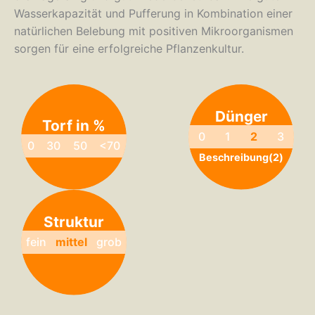
Wasserkapazität und Pufferung in Kombination einer
natürlichen Belebung mit positiven Mikroorganismen
sorgen für eine erfolgreiche Pflanzenkultur.
Dünger
Torf in %
0
1
2
3
0
30
50
<70
Beschreibung(2)
Struktur
fein
mittel
grob