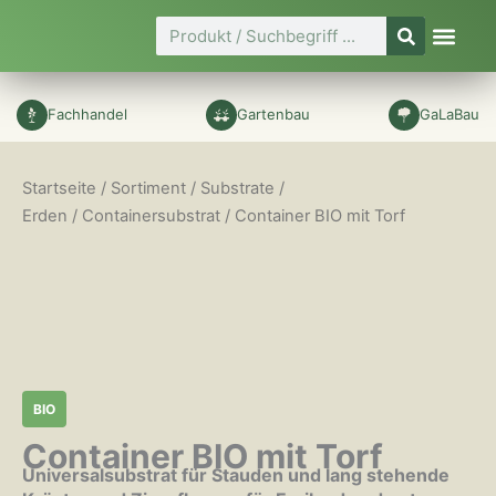
Zum
Suche
Inhalt
springen
Fachhandel
Gartenbau
GaLaBau
Startseite
/
Sortiment
/
Substrate /
Erden
/
Containersubstrat
/ Container BIO mit Torf
BIO
Container BIO mit Torf
Universalsubstrat für Stauden und lang stehende