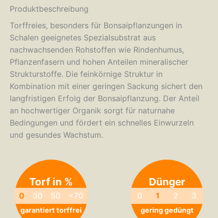
Produktbeschreibung
Torffreies, besonders für Bonsaipflanzungen in
Schalen geeignetes Spezialsubstrat aus
nachwachsenden Rohstoffen wie Rindenhumus,
Pflanzenfasern und hohen Anteilen mineralischer
Strukturstoffe. Die feinkörnige Struktur in
Kombination mit einer geringen Sackung sichert den
langfristigen Erfolg der Bonsaipflanzung. Der Anteil
an hochwertiger Organik sorgt für naturnahe
Bedingungen und fördert ein schnelles Einwurzeln
und gesundes Wachstum.
Torf in %
Dünger
0
30
50
<70
0
1
2
3
garantiert torffrei
gering gedüngt