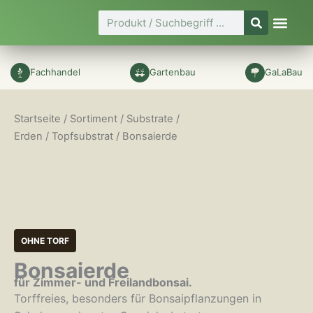
Zum
Suche
Inhalt
springen
Fachhandel
Gartenbau
GaLaBau
Startseite
/
Sortiment
/
Substrate /
Erden
/
Topfsubstrat
/ Bonsaierde
OHNE TORF
Bonsaierde
für Zimmer- und Freilandbonsai.
Torffreies, besonders für Bonsaipflanzungen in