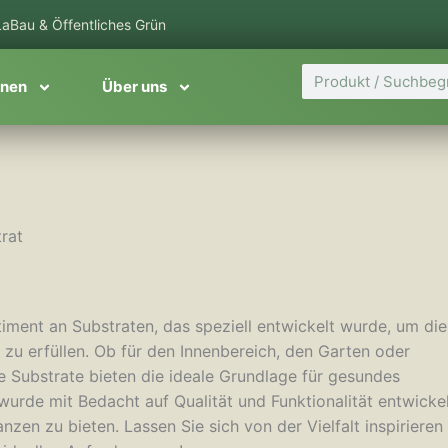
aBau & Öffentliches Grün
Suche
onen
Über uns
rat
iment an Substraten, das speziell entwickelt wurde, um die
zu erfüllen. Ob für den Innenbereich, den Garten oder
e Substrate bieten die ideale Grundlage für gesundes
rde mit Bedacht auf Qualität und Funktionalität entwickel
zen zu bieten. Lassen Sie sich von der Vielfalt inspirieren