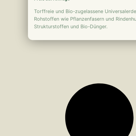
Torffreie und Bio-zugelassene Universaler
Rohstoffen wie Pflanzenfasern und Rindenh
Strukturstoffen und Bio-Dünger.