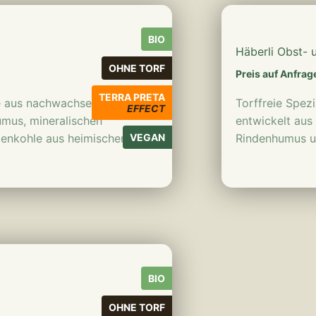
BIO
Häberli Obst- 
OHNE TORF
Preis auf Anfrag
TERRA PRETA
de aus nachwachsenden
Torffreie Spez
EFFECT
umus, mineralischen
entwickelt aus
anzenkohle aus heimischem
VEGAN
Rindenhumus un
BIO
OHNE TORF