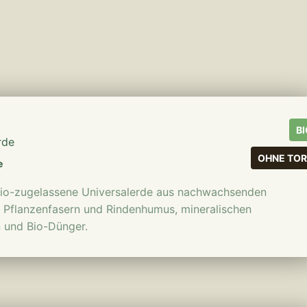
mehr erfahren
BI
rde
OHNE TOR
e
Bio-zugelassene Universalerde aus nachwachsenden
 Pflanzenfasern und Rindenhumus, mineralischen
n und Bio-Dünger.