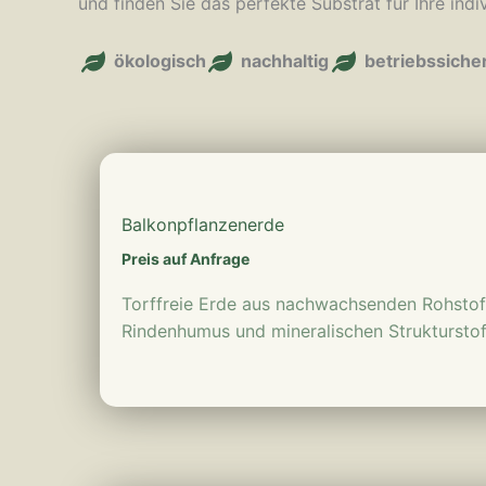
und finden Sie das perfekte Substrat für Ihre ind
ökologisch
nachhaltig
betriebssiche
mehr erfahren
Balkonpflanzen­erde
Preis auf Anfrage
Torffreie Erde aus nachwachsenden Rohstoff
Rindenhumus und mineralischen Strukturstof