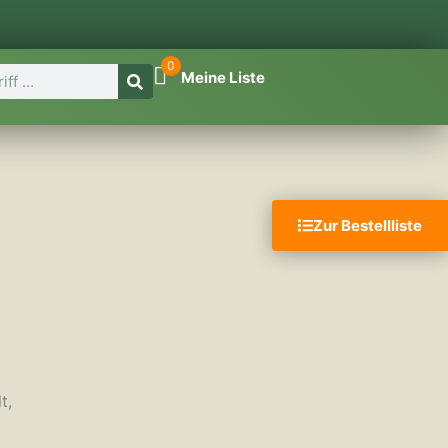
0
Meine Liste
Zur Bestellliste
t,