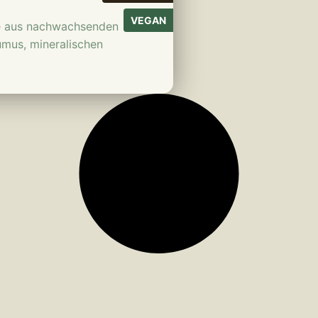
VEGAN
de aus nachwachsenden
umus, mineralischen