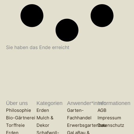
Sie haben das Ende erreicht
Über uns
Kategorien
Anwender*innen
Informationen
Philosophie
Erden
Garten-
AGB
Bio-Gärtnerei
Mulch &
Fachhandel
Impressum
Torffreie
Dekor
Erwerbsgartenbau
Datenschutz
Erden
Schafwoll-
GaLaBau &