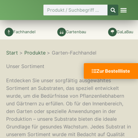
Zum
Suche
Inhalt
springen
Fachhandel
Gartenbau
GaLaBau
Start
Produkte
Garten-Fachhandel
Unser Sortiment
Zur Bestellliste
Entdecken Sie unser sorgfältig ausgewähltes
Sortiment an Substraten, das speziell entwickelt
wurde, um die Bedürfnisse von Pflanzenliebhabern
und Gärtnern zu erfüllen. Ob für den Innenbereich,
den Garten oder spezielle Anwendungen in der
Produktion – unsere Substrate bieten die ideale
Grundlage für gesundes Wachstum. Jedes Substrat in
unserem Sortiment wurde mit Bedacht auf Qualität