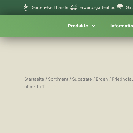
Zum
Garten-Fachhandel
Erwerbsgartenbau
GaL
Inhalt
springen
Produkte
Informati
Startseite
/
Sortiment
/
Substrate / Erden
/
Friedhofs
ohne Torf