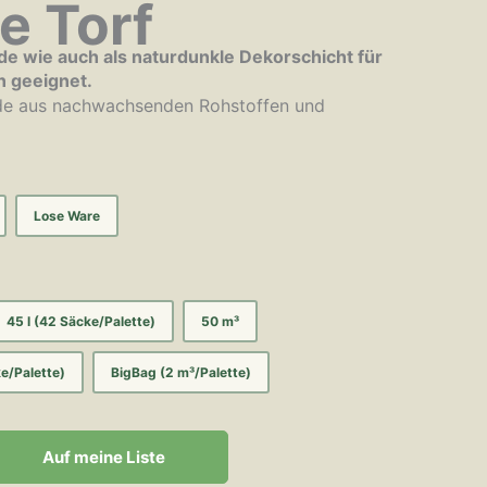
e Torf
rde wie auch als naturdunkle Dekorschicht für
 geeignet.
rde aus nachwachsenden Rohstoffen und
Lose Ware
45 l (42 Säcke/Palette)
50 m³
ke/Palette)
BigBag (2 m³/Palette)
Auf meine Liste