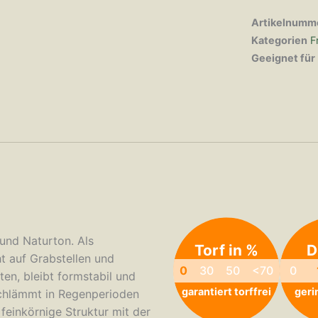
Artikelnumm
Kategorien
F
Geeignet für
und Naturton. Als
Torf in %
D
t auf Grabstellen und
0
30
50
<70
0
iten, bleibt formstabil und
garantiert torffrei
geri
schlämmt in Regenperioden
 feinkörnige Struktur mit der