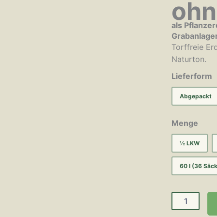
ohn
als Pflanze
Grabanlagen
Torffreie E
Naturton.
Lieferform
Abgepackt
Menge
½ LKW
60 l (36 Säc