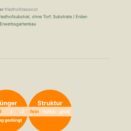
er
friedhofclassicot
riedhofsubstrat
,
ohne Torf
,
Substrate / Erden
Erwerbsgartenbau
ünger
Struktur
1
2
3
fein
mittel
grob
ng gedüngt