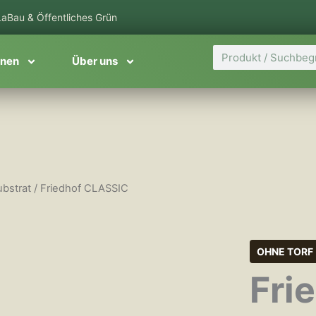
aBau & Öffentliches Grün
Suche
onen
Über uns
ubstrat
/ Friedhof CLASSIC
OHNE TORF
Fri