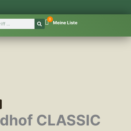
0
Meine Liste
edhof CLASSIC