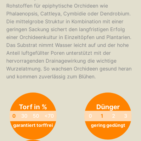
Rohstoffen für epiphytische Orchideen wie
Phalaenopsis, Cattleya, Cymbidie oder Dendrobium.
Die mittelgrobe Struktur in Kombination mit einer
geringen Sackung sichert den langfristigen Erfolg
einer Orchideenkultur in Einzeltöpfen und Plantarien.
Das Substrat nimmt Wasser leicht auf und der hohe
Anteil luftgefüllter Poren unterstützt mit der
hervorragenden Drainagewirkung die wichtige
Wurzelatmung. So wachsen Orchideen gesund heran
und kommen zuverlässig zum Blühen.
Torf in %
Dünger
0
30
50
<70
0
1
2
3
garantiert torffrei
gering gedüngt