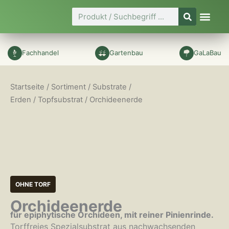
Zum
Suche
Inhalt
springen
Fachhandel
Gartenbau
GaLaBau
Startseite
/
Sortiment
/
Substrate /
Erden
/
Topfsubstrat
/ Orchideenerde
OHNE TORF
Orchideenerde
für epiphytische Orchideen, mit reiner Pinienrinde.
Torffreies Spezialsubstrat aus nachwachsenden