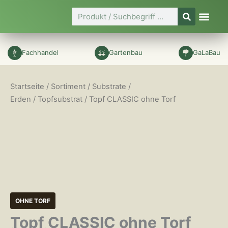
Zum
Suche
Inhalt
springen
Fachhandel
Gartenbau
GaLaBau
Startseite
/
Sortiment
/
Substrate /
Erden
/
Topfsubstrat
/ Topf CLASSIC ohne Torf
OHNE TORF
Topf CLASSIC ohne Torf