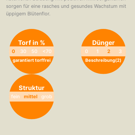
sorgen für eine rasches und gesundes Wachstum mit
üppigem Blütenflor.
Torf in %
Dünger
0
30
50
<70
0
1
2
3
garantiert torffrei
Beschreibung(2)
Struktur
fein
mittel
grob