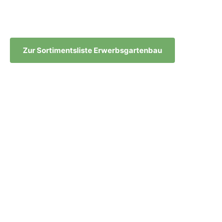
QUALITÄT & PROFESSIONALITÄT
Hochwertige Produkte für hohe Ansprüche im
Erwerbsgartenbau
Zur Sortimentsliste Erwerbsgartenbau
Zu den Ansprechpartnern