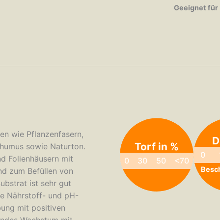
Geeignet für
en wie Pflanzenfasern,
D
Torf in %
nhumus sowie Naturton.
0
nd Folienhäusern mit
0
30
50
<70
Besc
nd zum Befüllen von
bstrat ist sehr gut
e Nährstoff- und pH-
bung mit positiven
sundes Wachstum mit