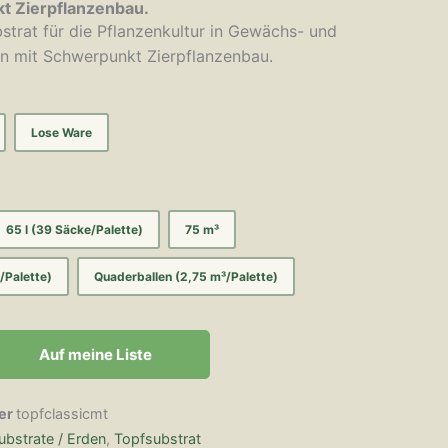
t Zierpflanzenbau.
strat für die Pflanzenkultur in Gewächs- und
rn mit Schwerpunkt Zierpflanzenbau.
Lose Ware
65 l (39 Säcke/Palette)
75 m³
/Palette)
Quaderballen (2,75 m³/Palette)
Auf meine Liste
er
topfclassicmt
ubstrate / Erden
,
Topfsubstrat