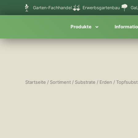
Zum
Garten-Fachhandel
Erwerbsgartenbau
GaL
Inhalt
springen
Produkte
Informati
Startseite
/
Sortiment
/
Substrate / Erden
/
Topfsubst