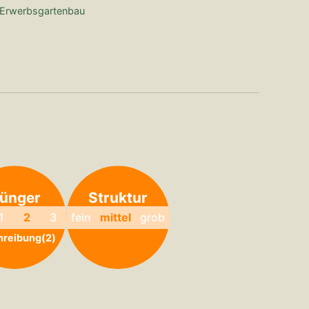
Erwerbsgartenbau
ünger
Struktur
1
2
3
fein
mittel
grob
hreibung(2)