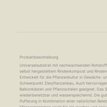
Produktbeschreibung
Universalsubstrat mit nachwachsenden Rohstoff
selbst hergestelltem Rindenkompost und Rinde
Entwickelt für die Pflanzenkultur in Gewächs- u
Schwerpunkt Zierpflanzenbau. Auch hervorrage
Balkonkästen und Pflanzschalen geeignet. Das Su
wiederbenetzbar und wasserspeichernd. Die gut
Pufferung in Kombination einer natürlichen Bele
Mikroorganismen sorgt für ein rasches und ge