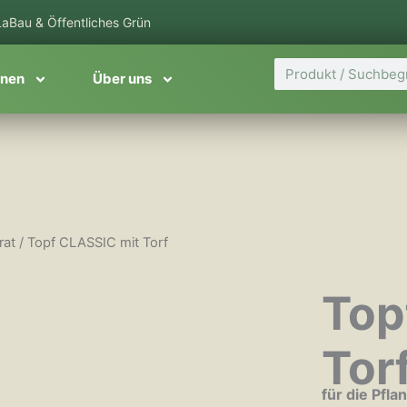
aBau & Öffentliches Grün
Suche
onen
Über uns
rat
/ Topf CLASSIC mit Torf
Top
Tor
für die Pfl