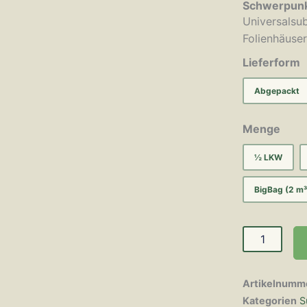
Schwerpunk
Universalsub
Folienhäuse
Lieferform
Abgepackt
Menge
½ LKW
BigBag (2 m³
Artikelnumm
Kategorien
S