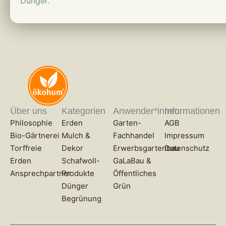
Dünger.
Über uns
Kategorien
Anwender*innen
Informationen
Philosophie
Erden
Garten-
AGB
Bio-Gärtnerei
Mulch &
Fachhandel
Impressum
Torffreie
Dekor
Erwerbsgartenbau
Datenschutz
Erden
Schafwoll-
GaLaBau &
Ansprechpartner
Produkte
Öffentliches
Dünger
Grün
Begrünung