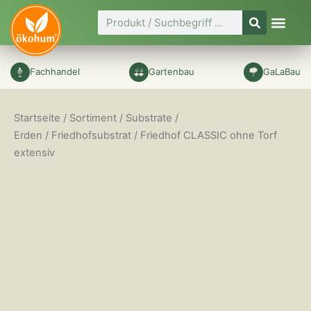
Zum
Suche
Inhalt
springen
Fachhandel
Gartenbau
GaLaBau
Startseite
/
Sortiment
/
Substrate /
Erden
/
Friedhofsubstrat
/ Friedhof CLASSIC ohne Torf
extensiv