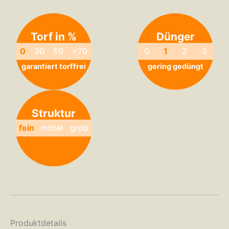
Torf in %
Dünger
0
30
50
<70
0
1
2
3
garantiert torffrei
gering gedüngt
Struktur
fein
mittel
grob
Produktdetails