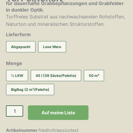
für dauerhafte Grabbepflanzungen und Grabfelder
in dunkler Optik.
Torffreies Substrat aus nachwachsenden Rohstoffen,
Naturton und mineralischen Strukturstoffen.
Lieferform
Abgepackt
Lose Ware
Menge
½ LKW
45 l (39 Säcke/Palette)
50 m³
BigBag (2 m³/Palette)
Auf meine Liste
Artikelnummer
friedhofclassicotext