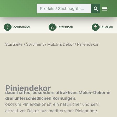
Zum
Suche
Inhalt
springen
Fachhandel
Gartenbau
GaLaBau
Startseite
/
Sortiment
/
Mulch & Dekor
/ Piniendekor
Piniendekor
dauerhaftes, besonders attraktives Mulch-Dekor in
drei unterschiedlichen Körnungen.
ökohum Piniendekor ist ein natürlicher und sehr
attraktiver Dekor aus mediterraner Pinienrinde.