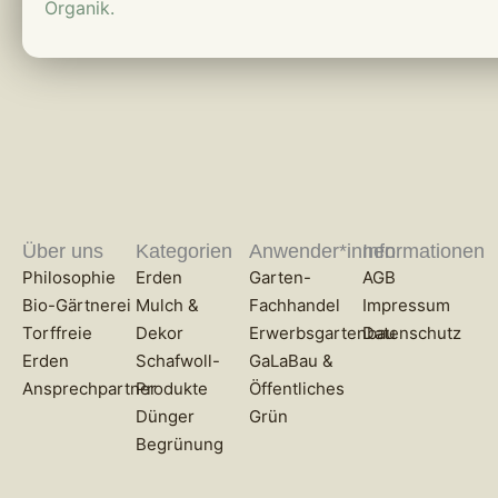
Organik.
Über uns
Kategorien
Anwender*innen
Informationen
Philosophie
Erden
Garten-
AGB
Bio-Gärtnerei
Mulch &
Fachhandel
Impressum
Torffreie
Dekor
Erwerbsgartenbau
Datenschutz
Erden
Schafwoll-
GaLaBau &
Ansprechpartner
Produkte
Öffentliches
Dünger
Grün
Begrünung