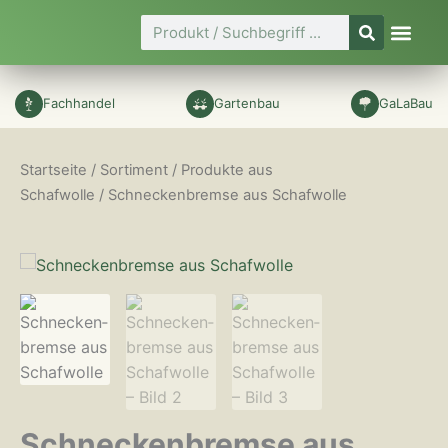
Zum
Suche
Inhalt
springen
Fachhandel
Gartenbau
GaLaBau
Startseite
/
Sortiment
/
Produkte aus
Schafwolle
/ Schnecken­bremse aus Schafwolle
Schnecken­bremse aus