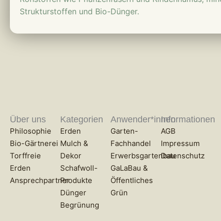
Strukturstoffen und Bio-Dünger.
Über uns
Kategorien
Anwender*innen
Informationen
Philosophie
Erden
Garten-
AGB
Bio-Gärtnerei
Mulch &
Fachhandel
Impressum
Torffreie
Dekor
Erwerbsgartenbau
Datenschutz
Erden
Schafwoll-
GaLaBau &
Ansprechpartner
Produkte
Öffentliches
Dünger
Grün
Begrünung