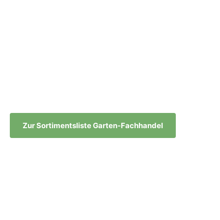
QUALITÄT & PROFESSIONALITÄT
Hochwertige Produkte für hohe Ansprüche im
Garten-Fachhandel
Zur Sortimentsliste Garten-Fachhandel
Zu den Ansprechpartnern